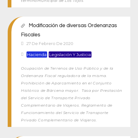
términomunicipal de Los Tojos.
Modificación de diversas Ordenanzas
Fiscales
27 De Febrero De 2020
Hacienda
Legislación Y Justicia
Ocupación de Terrenos de Uso Público y de la
Ordenanza Fiscal reguladora de la misma.
Prohibición de Aparcamiento en el Conjunto
Histórico de Bárcena mayor. Tasa por Prestación
del Servicio de Transporte Privado
Complementario de Viajeros. Reglamento de
Funcionamiento del Servicio de Transporte
Privado Complementario de Viajeros.