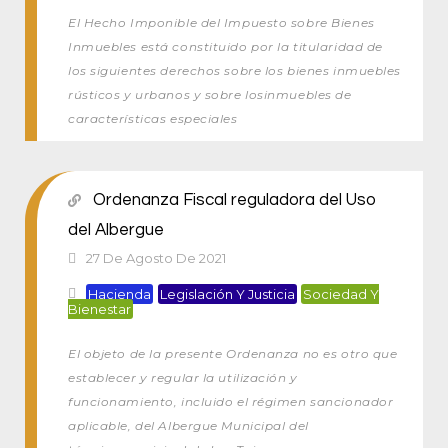
El Hecho Imponible del Impuesto sobre Bienes
Inmuebles está constituido por la titularidad de
los siguientes derechos sobre los bienes inmuebles
rústicos y urbanos y sobre losinmuebles de
características especiales
Ordenanza Fiscal reguladora del Uso
del Albergue
27 De Agosto De 2021
Hacienda
Legislación Y Justicia
Sociedad Y
Bienestar
El objeto de la presente Ordenanza no es otro que
establecer y regular la utilización y
funcionamiento, incluido el régimen sancionador
aplicable, del Albergue Municipal del